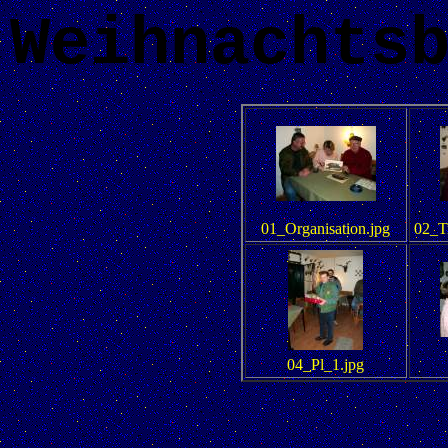
Weihnachts
01_Organisation.jpg
02_T
04_Pl_1.jpg